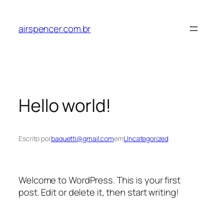
Pular
para
airspencer.com.br
o
conteúdo
Hello world!
Escrito por
baquetti@gmail.com
em
Uncategorized
Welcome to WordPress. This is your first
post. Edit or delete it, then start writing!